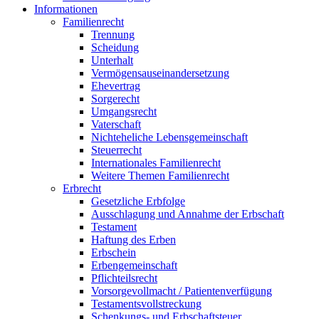
Informationen
Familienrecht
Trennung
Scheidung
Unterhalt
Vermögensauseinandersetzung
Ehevertrag
Sorgerecht
Umgangsrecht
Vaterschaft
Nichteheliche Lebensgemeinschaft
Steuerrecht
Internationales Familienrecht
Weitere Themen Familienrecht
Erbrecht
Gesetzliche Erbfolge
Ausschlagung und Annahme der Erbschaft
Testament
Haftung des Erben
Erbschein
Erbengemeinschaft
Pflichteilsrecht
Vorsorgevollmacht / Patientenverfügung
Testamentsvollstreckung
Schenkungs- und Erbschaftsteuer